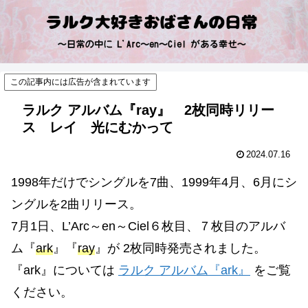
この記事内には広告が含まれています
ラルク アルバム『ray』 2枚同時リリー
ス レイ 光にむかって
2024.07.16
1998年だけでシングルを7曲、1999年4月、6月にシ
ングルを2曲リリース。
7月1日、L’Arc～en～Ciel６枚目、７枚目のアルバ
ム『
ark
』『
ray
』が 2枚同時発売されました。
『ark』については
ラルク アルバム『ark』
をご覧
ください。