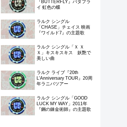
『BUTTERFLY』バタフラ
イ 虹色の蝶
ラルク シングル
「CHASE」チェイス 映画
『ワイルド7』の主題歌
ラルク シングル「Ｘ Ｘ
Ｘ」キスキスキス 妖艶で
美しい曲
ラルク ライブ『20th
L’Anniversary TOUR』20周
年ラニバツアー
ラルク シングル「GOOD
LUCK MY WAY」2011年
『鋼の錬金術師』の主題歌