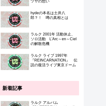
ツヤの想い
hydeの本名は土井八
郎？！ 噂の真相とは
ラルク 2001年 活動休止、
ソロ活動 L'Arc～en～Ciel
の解散危機
ラルク ライブ 1997年
『REINCARNATION』 伝
説の復活ライブ東京ドーム
新着記事
ラルク アルバム