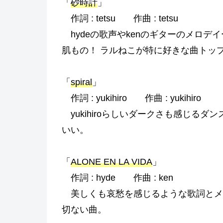
「
砂時計
」
作詞 : tetsu 作曲 : tetsu
hydeの歌声やkenのギターのメロデ
肌もの！ ラルねこが特に好きな曲トッ
「
spiral
」
作詞 : yukihiro 作曲 : yukihiro
yukihiroらしいダークさも感じる
いい。
「
ALONE EN LA VIDA
」
作詞 : hyde 作曲 : ken
美しくも哀愁を感じるような歌詞とメ
切ない曲。