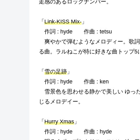
走感のあるロックナンバー。
「
Link-KISS Mix-
」
作詞 : hyde 作曲 : tetsu
爽やかで弾むようなメロディー。歌詞
る曲。ラルねこが特に好きな曲トップ5
「
雪の足跡
」
作詞 : hyde 作曲 : ken
雪景色を思わせる静かで美しい ゆっ
じるメロデイー。
「
Hurry Xmas
」
作詞 : hyde 作曲 : hyde