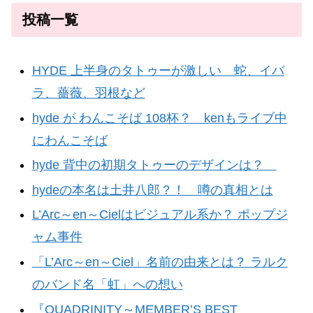
投稿一覧
HYDE 上半身のタトゥーが激しい 蛇、イバ
ラ、薔薇、羽根など
hyde が わんこそば 108杯？ kenもライブ中
にわんこそば
hyde 背中の初期タトゥーのデザインは？
hydeの本名は土井八郎？！ 噂の真相とは
L’Arc～en～Cielはビジュアル系か？ ポップジ
ャム事件
「L’Arc～en～Ciel」名前の由来とは？ ラルク
のバンド名「虹」への想い
『QUADRINITY～MEMBER’S BEST