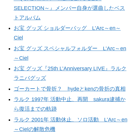
SELECTION～』メンバー自身が選曲したベス
トアルバム
お宝 グッズ ショルダーバッグ L’Arc～en～
Ciel
お宝 グッズ スペシャルフォルダー L’Arc～en
～Ciel
お宝 グッズ『25th L’Anniversary LIVE』ラルク
ラニバグッズ
ゴーカートで骨折？ hydeとkenの骨折の真相
ラルク 1997年 活動中止、再開 sakura逮捕か
ら復活までの軌跡
ラルク 2001年 活動休止、ソロ活動 L’Arc～en
～Cielの解散危機