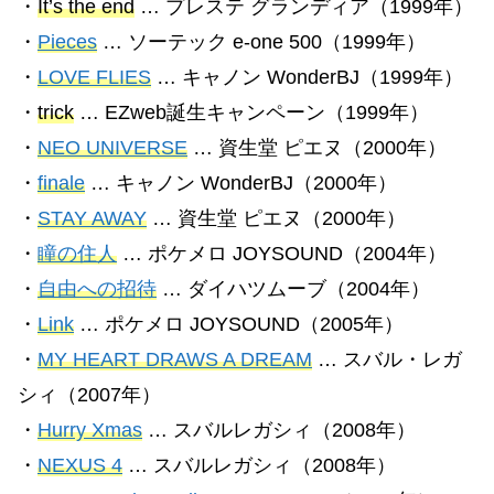
・
It’s the end
… プレステ グランディア（1999年）
・
Pieces
… ソーテック e-one 500（1999年）
・
LOVE FLIES
… キャノン WonderBJ（1999年）
・
trick
… EZweb誕生キャンペーン（1999年）
・
NEO UNIVERSE
… 資生堂 ピエヌ（2000年）
・
finale
… キャノン WonderBJ（2000年）
・
STAY AWAY
… 資生堂 ピエヌ（2000年）
・
瞳の住人
… ポケメロ JOYSOUND（2004年）
・
自由への招待
… ダイハツムーブ（2004年）
・
Link
… ポケメロ JOYSOUND（2005年）
・
MY HEART DRAWS A DREAM
… スバル・レガ
シィ（2007年）
・
Hurry Xmas
… スバルレガシィ（2008年）
・
NEXUS 4
… スバルレガシィ（2008年）