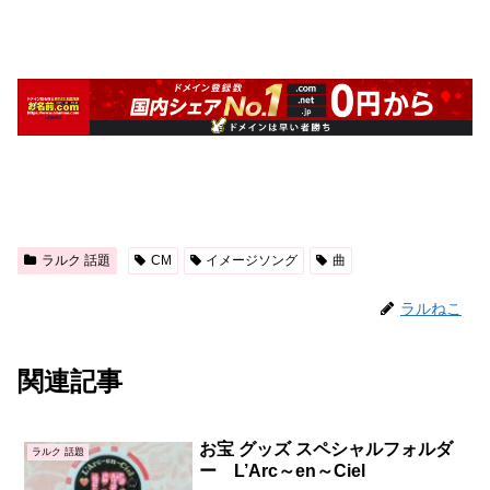
ラルク 話題
CM
イメージソング
曲
ラルねこ
関連記事
お宝 グッズ スペシャルフォルダ
ラルク 話題
ー L’Arc～en～Ciel