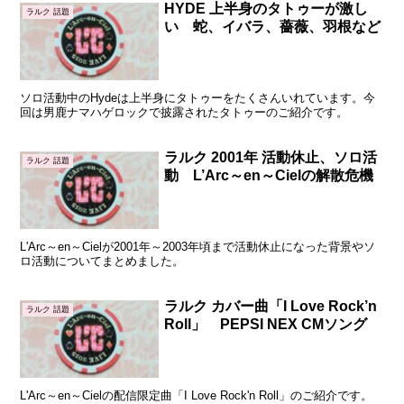
HYDE 上半身のタトゥーが激し
ラルク 話題
い 蛇、イバラ、薔薇、羽根など
ソロ活動中のHydeは上半身にタトゥーをたくさんいれています。今
回は男鹿ナマハゲロックで披露されたタトゥーのご紹介です。
ラルク 2001年 活動休止、ソロ活
ラルク 話題
動 L’Arc～en～Cielの解散危機
L'Arc～en～Cielが2001年～2003年頃まで活動休止になった背景やソ
ロ活動についてまとめました。
ラルク カバー曲「I Love Rock’n
ラルク 話題
Roll」 PEPSI NEX CMソング
L'Arc～en～Cielの配信限定曲「I Love Rock'n Roll」のご紹介です。